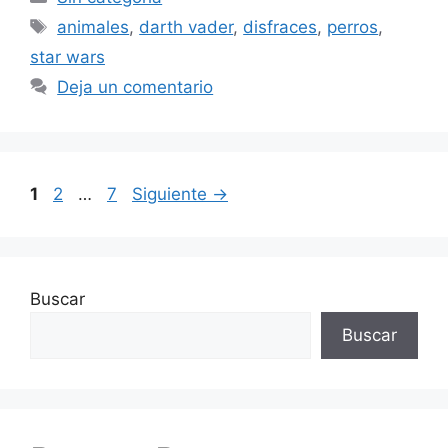
Etiquetas
animales
,
darth vader
,
disfraces
,
perros
,
star wars
Deja un comentario
Página
Página
Página
1
2
…
7
Siguiente
→
Buscar
Buscar