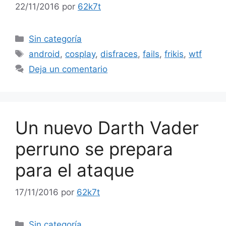
22/11/2016
por
62k7t
Categorías
Sin categoría
Etiquetas
android
,
cosplay
,
disfraces
,
fails
,
frikis
,
wtf
Deja un comentario
Un nuevo Darth Vader
perruno se prepara
para el ataque
17/11/2016
por
62k7t
Categorías
Sin categoría