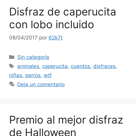
Disfraz de caperucita
con lobo incluido
08/04/2017
por
62k7t
Categorías
Sin categoría
Etiquetas
animales
,
caperucita
,
cuentos
,
disfraces
,
niñas
,
perros
,
wtf
Deja un comentario
Premio al mejor disfraz
de Halloween