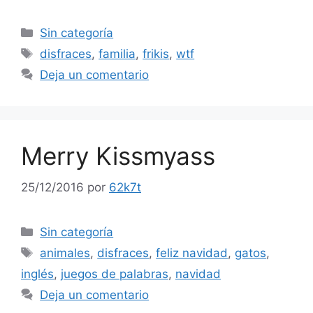
Categorías
Sin categoría
Etiquetas
disfraces
,
familia
,
frikis
,
wtf
Deja un comentario
Merry Kissmyass
25/12/2016
por
62k7t
Categorías
Sin categoría
Etiquetas
animales
,
disfraces
,
feliz navidad
,
gatos
,
inglés
,
juegos de palabras
,
navidad
Deja un comentario