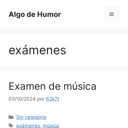
Saltar
al
Algo de Humor
Menú
contenido
exámenes
Examen de música
03/10/2024
por
62k7t
Categorías
Sin categoría
Etiquetas
exámenes
,
música