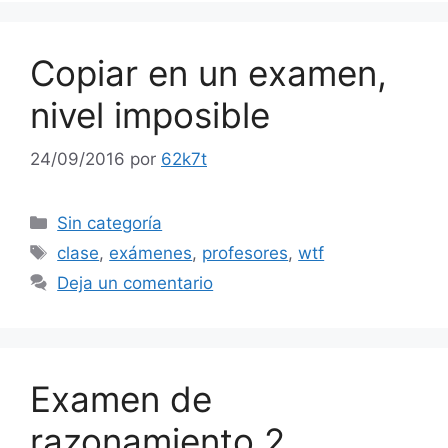
Copiar en un examen,
nivel imposible
24/09/2016
por
62k7t
Categorías
Sin categoría
Etiquetas
clase
,
exámenes
,
profesores
,
wtf
Deja un comentario
Examen de
razonamiento 2