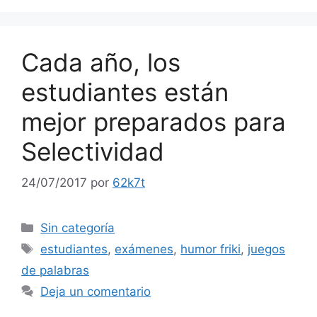
Cada año, los
estudiantes están
mejor preparados para
Selectividad
24/07/2017
por
62k7t
Categorías
Sin categoría
Etiquetas
estudiantes
,
exámenes
,
humor friki
,
juegos
de palabras
Deja un comentario