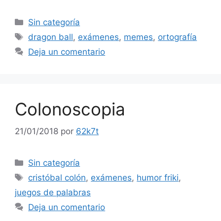
Categorías
Sin categoría
Etiquetas
dragon ball
,
exámenes
,
memes
,
ortografía
Deja un comentario
Colonoscopia
21/01/2018
por
62k7t
Categorías
Sin categoría
Etiquetas
cristóbal colón
,
exámenes
,
humor friki
,
juegos de palabras
Deja un comentario