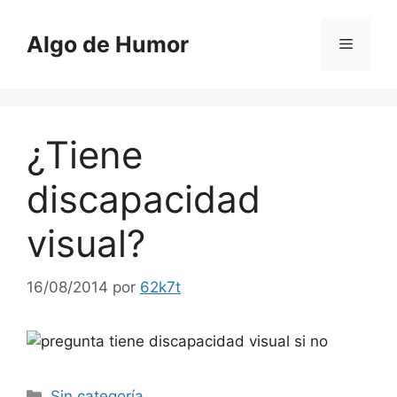
Saltar
al
Algo de Humor
Menú
contenido
¿Tiene
discapacidad
visual?
16/08/2014
por
62k7t
Categorías
Sin categoría