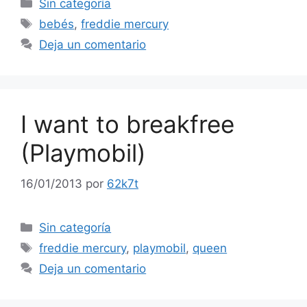
Categorías
Sin categoría
Etiquetas
bebés
,
freddie mercury
Deja un comentario
I want to breakfree
(Playmobil)
16/01/2013
por
62k7t
Categorías
Sin categoría
Etiquetas
freddie mercury
,
playmobil
,
queen
Deja un comentario