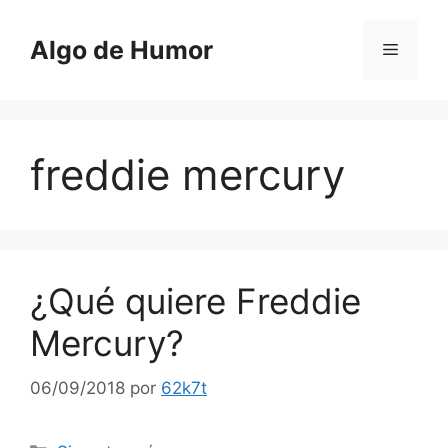
Saltar
al
Algo de Humor
Menú
contenido
freddie mercury
¿Qué quiere Freddie
Mercury?
06/09/2018
por
62k7t
Categorías