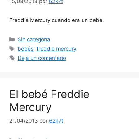
15/08/2013
por
62k7t
Freddie Mercury cuando era un bebé.
Categorías
Sin categoría
Etiquetas
bebés
,
freddie mercury
Deja un comentario
El bebé Freddie
Mercury
21/04/2013
por
62k7t