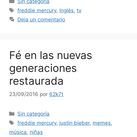
Sin categoría
Etiquetas
freddie mercury
,
inglés
,
tv
Deja un comentario
Fé en las nuevas
generaciones
restaurada
23/09/2016
por
62k7t
Categorías
Sin categoría
Etiquetas
freddie mercury
,
justin bieber
,
memes
,
música
,
niñas