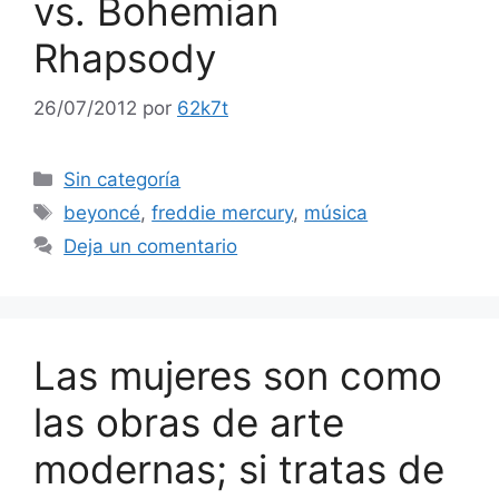
vs. Bohemian
Rhapsody
26/07/2012
por
62k7t
Categorías
Sin categoría
Etiquetas
beyoncé
,
freddie mercury
,
música
Deja un comentario
Las mujeres son como
las obras de arte
modernas; si tratas de