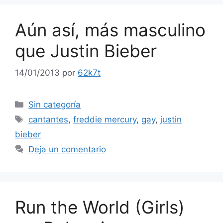
Aún así, más masculino
que Justin Bieber
14/01/2013
por
62k7t
Categorías
Sin categoría
Etiquetas
cantantes
,
freddie mercury
,
gay
,
justin
bieber
Deja un comentario
Run the World (Girls)