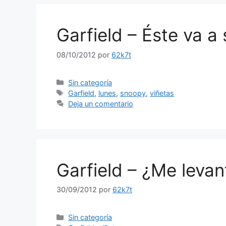
Garfield – Éste va a
08/10/2012
por
62k7t
Categorías
Sin categoría
Etiquetas
Garfield
,
lunes
,
snoopy
,
viñetas
Deja un comentario
Garfield – ¿Me leva
30/09/2012
por
62k7t
Categorías
Sin categoría