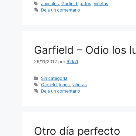
Etiquetas
animales
,
Garfield
,
gatos
,
viñetas
Deja un comentario
Garfield – Odio los l
26/11/2012
por
62k7t
Categorías
Sin categoría
Etiquetas
Garfield
,
lunes
,
viñetas
Deja un comentario
Otro día perfecto