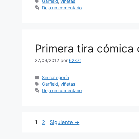
Etiquetas
Garfield
,
viñetas
Deja un comentario
Primera tira cómica 
27/09/2012
por
62k7t
Categorías
Sin categoría
Etiquetas
Garfield
,
viñetas
Deja un comentario
Página
Página
1
2
Siguiente
→