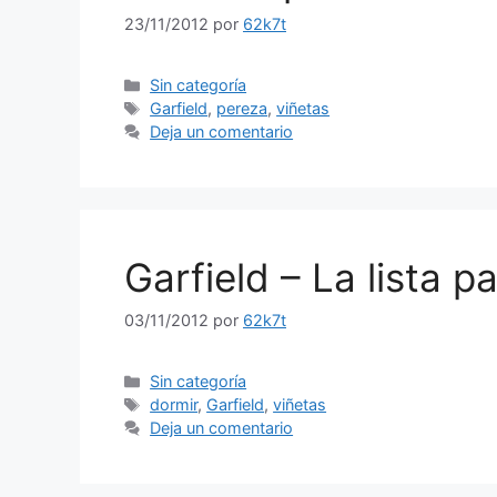
23/11/2012
por
62k7t
Categorías
Sin categoría
Etiquetas
Garfield
,
pereza
,
viñetas
Deja un comentario
Garfield – La lista pa
03/11/2012
por
62k7t
Categorías
Sin categoría
Etiquetas
dormir
,
Garfield
,
viñetas
Deja un comentario