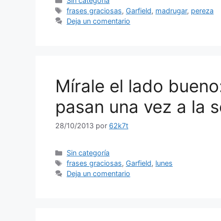
Sin categoría
Etiquetas
frases graciosas
,
Garfield
,
madrugar
,
pereza
Deja un comentario
Mírale el lado bueno
pasan una vez a la 
28/10/2013
por
62k7t
Categorías
Sin categoría
Etiquetas
frases graciosas
,
Garfield
,
lunes
Deja un comentario