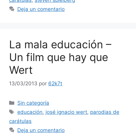
carátulas
,
steven spielberg
Deja un comentario
La mala educación –
Un film que hay que
Wert
13/03/2013
por
62k7t
Categorías
Sin categoría
Etiquetas
educación
,
josé ignacio wert
,
parodias de
carátulas
Deja un comentario