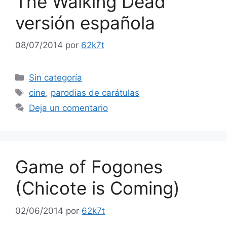
The Walking Dead
versión española
08/07/2014
por
62k7t
Categorías
Sin categoría
Etiquetas
cine
,
parodias de carátulas
Deja un comentario
Game of Fogones
(Chicote is Coming)
02/06/2014
por
62k7t