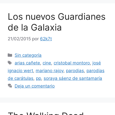
Los nuevos Guardianes
de la Galaxia
21/02/2015
por
62k7t
Categorías
Sin categoría
Etiquetas
arias cañete
,
cine
,
cristobal montoro
,
josé
ignacio wert
,
mariano rajoy
,
parodias
,
parodias
de carátulas
,
pp
,
soraya sáenz de santamaría
Deja un comentario