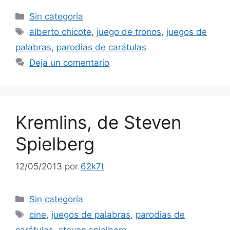
Categorías
Sin categoría
Etiquetas
alberto chicote
,
juego de tronos
,
juegos de
palabras
,
parodias de carátulas
Deja un comentario
Kremlins, de Steven
Spielberg
12/05/2013
por
62k7t
Categorías
Sin categoría
Etiquetas
cine
,
juegos de palabras
,
parodias de