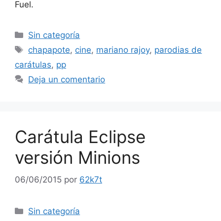
Fuel.
Categorías
Sin categoría
Etiquetas
chapapote
,
cine
,
mariano rajoy
,
parodias de
carátulas
,
pp
Deja un comentario
Carátula Eclipse
versión Minions
06/06/2015
por
62k7t
Categorías
Sin categoría