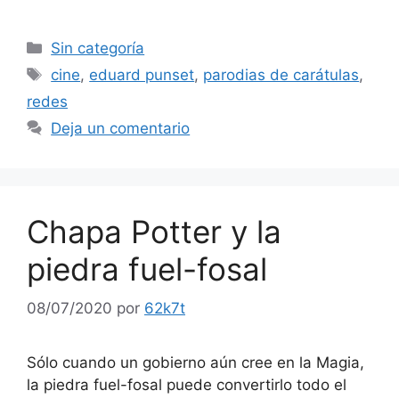
Categorías
Sin categoría
Etiquetas
cine
,
eduard punset
,
parodias de carátulas
,
redes
Deja un comentario
Chapa Potter y la
piedra fuel-fosal
08/07/2020
por
62k7t
Sólo cuando un gobierno aún cree en la Magia,
la piedra fuel-fosal puede convertirlo todo el