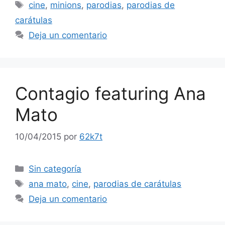
Etiquetas
cine
,
minions
,
parodias
,
parodias de
carátulas
Deja un comentario
Contagio featuring Ana
Mato
10/04/2015
por
62k7t
Categorías
Sin categoría
Etiquetas
ana mato
,
cine
,
parodias de carátulas
Deja un comentario