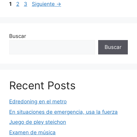
Página
Página
Página
1
2
3
Siguiente
→
Buscar
Buscar
Recent Posts
Edredoning en el metro
En situaciones de emergencia, usa la fuerza
Juego de pley steichon
Examen de música