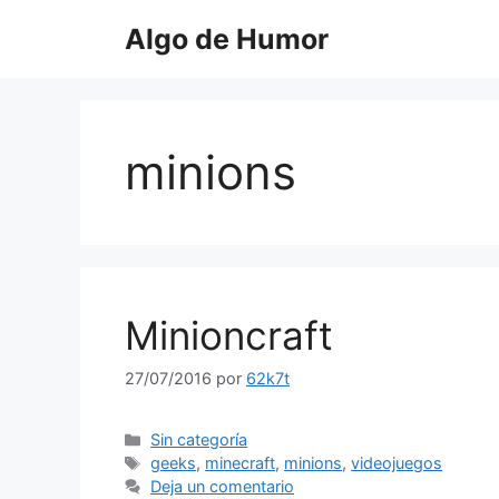
Saltar
Algo de Humor
al
contenido
minions
Minioncraft
27/07/2016
por
62k7t
Categorías
Sin categoría
Etiquetas
geeks
,
minecraft
,
minions
,
videojuegos
Deja un comentario