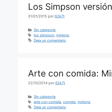
Los Simpson versión
31/01/2015
por
62k7t
Categorías
Sin categoría
Etiquetas
los simpson
,
minions
Deja un comentario
Arte con comida: Mi
22/10/2014
por
62k7t
Categorías
Sin categoría
Etiquetas
arte con comida
,
comida
,
minions
Deja un comentario