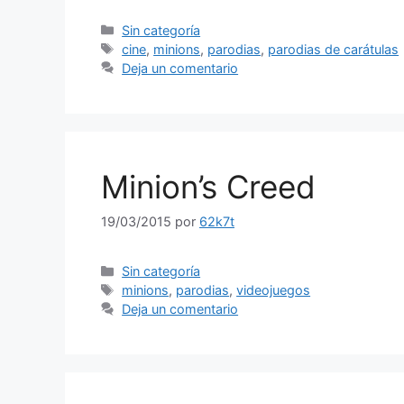
Categorías
Sin categoría
Etiquetas
cine
,
minions
,
parodias
,
parodias de carátulas
Deja un comentario
Minion’s Creed
19/03/2015
por
62k7t
Categorías
Sin categoría
Etiquetas
minions
,
parodias
,
videojuegos
Deja un comentario