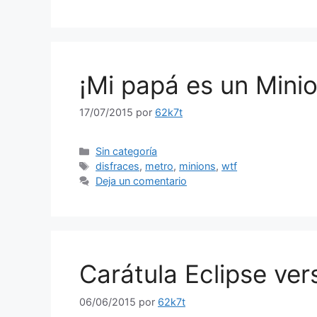
¡Mi papá es un Minio
17/07/2015
por
62k7t
Categorías
Sin categoría
Etiquetas
disfraces
,
metro
,
minions
,
wtf
Deja un comentario
Carátula Eclipse ver
06/06/2015
por
62k7t