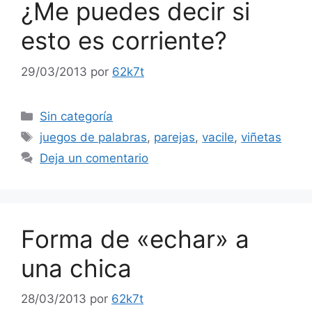
¿Me puedes decir si
esto es corriente?
29/03/2013
por
62k7t
Categorías
Sin categoría
Etiquetas
juegos de palabras
,
parejas
,
vacile
,
viñetas
Deja un comentario
Forma de «echar» a
una chica
28/03/2013
por
62k7t