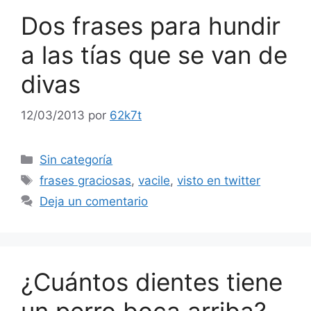
Dos frases para hundir
a las tías que se van de
divas
12/03/2013
por
62k7t
Categorías
Sin categoría
Etiquetas
frases graciosas
,
vacile
,
visto en twitter
Deja un comentario
¿Cuántos dientes tiene
un perro boca arriba?