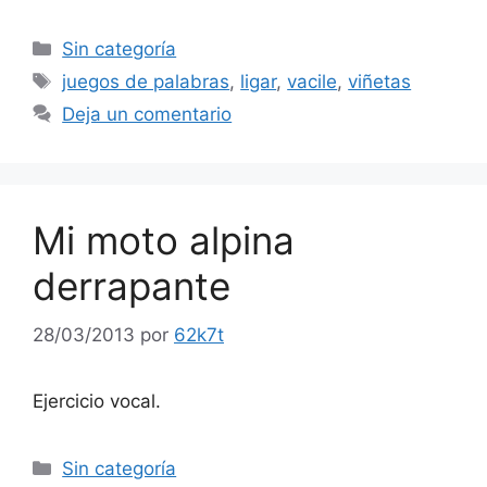
Categorías
Sin categoría
Etiquetas
juegos de palabras
,
ligar
,
vacile
,
viñetas
Deja un comentario
Mi moto alpina
derrapante
28/03/2013
por
62k7t
Ejercicio vocal.
Categorías
Sin categoría