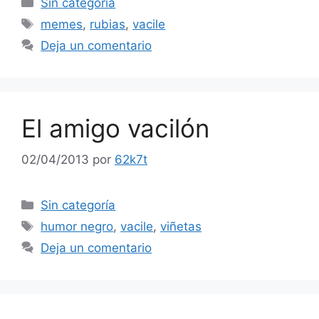
Sin categoría
Etiquetas
memes
,
rubias
,
vacile
Deja un comentario
El amigo vacilón
02/04/2013
por
62k7t
Categorías
Sin categoría
Etiquetas
humor negro
,
vacile
,
viñetas
Deja un comentario