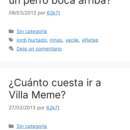
08/03/2013
por
62k7t
Categorías
Sin categoría
Etiquetas
jordi hurtado
,
rimas
,
vacile
,
viñetas
Deja un comentario
¿Cuánto cuesta ir a
Villa Meme?
27/02/2013
por
62k7t
Categorías
Sin categoría