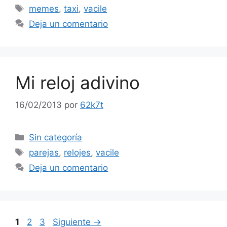
Etiquetas
memes
,
taxi
,
vacile
Deja un comentario
Mi reloj adivino
16/02/2013
por
62k7t
Categorías
Sin categoría
Etiquetas
parejas
,
relojes
,
vacile
Deja un comentario
Página
Página
Página
1
2
3
Siguiente
→