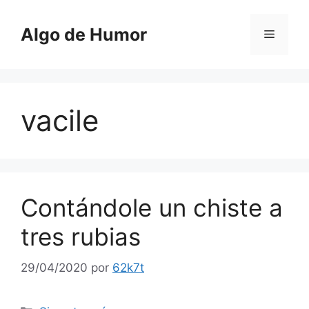
Saltar
al
Algo de Humor
Menú
contenido
vacile
Contándole un chiste a
tres rubias
29/04/2020
por
62k7t
Categorías