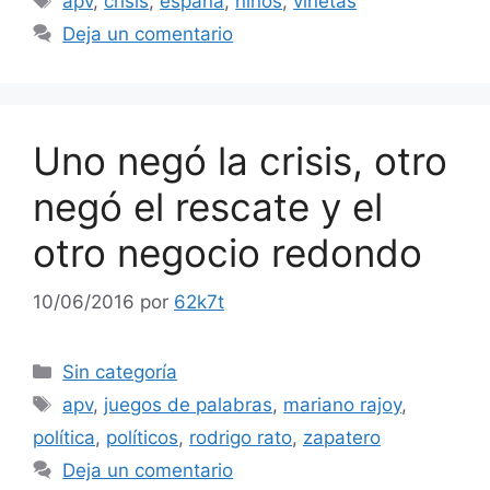
apv
,
crisis
,
españa
,
niños
,
viñetas
Deja un comentario
Uno negó la crisis, otro
negó el rescate y el
otro negocio redondo
10/06/2016
por
62k7t
Categorías
Sin categoría
Etiquetas
apv
,
juegos de palabras
,
mariano rajoy
,
política
,
políticos
,
rodrigo rato
,
zapatero
Deja un comentario