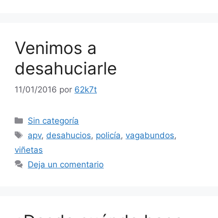
Venimos a
desahuciarle
11/01/2016
por
62k7t
Categorías
Sin categoría
Etiquetas
apv
,
desahucios
,
policía
,
vagabundos
,
viñetas
Deja un comentario