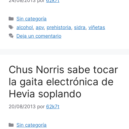
24/08/2013
por
62k7t
Categorías
Sin categoría
Etiquetas
alcohol
,
apv
,
prehistoria
,
sidra
,
viñetas
Deja un comentario
Chus Norris sabe tocar
la gaita electrónica de
Hevia soplando
20/08/2013
por
62k7t
Categorías
Sin categoría