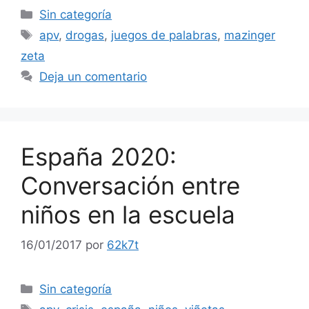
Categorías
Sin categoría
Etiquetas
apv
,
drogas
,
juegos de palabras
,
mazinger
zeta
Deja un comentario
España 2020:
Conversación entre
niños en la escuela
16/01/2017
por
62k7t
Categorías
Sin categoría
Etiquetas