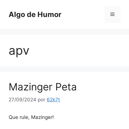
Saltar
al
Algo de Humor
Menú
contenido
apv
Mazinger Peta
27/09/2024
por
62k7t
Que rule, Mazinger!