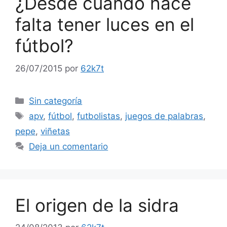
¿Desde cuándo hace
falta tener luces en el
fútbol?
26/07/2015
por
62k7t
Categorías
Sin categoría
Etiquetas
apv
,
fútbol
,
futbolistas
,
juegos de palabras
,
pepe
,
viñetas
Deja un comentario
El origen de la sidra