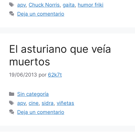
Etiquetas
apv
,
Chuck Norris
,
gaita
,
humor friki
Deja un comentario
El asturiano que veía
muertos
19/06/2013
por
62k7t
Categorías
Sin categoría
Etiquetas
apv
,
cine
,
sidra
,
viñetas
Deja un comentario