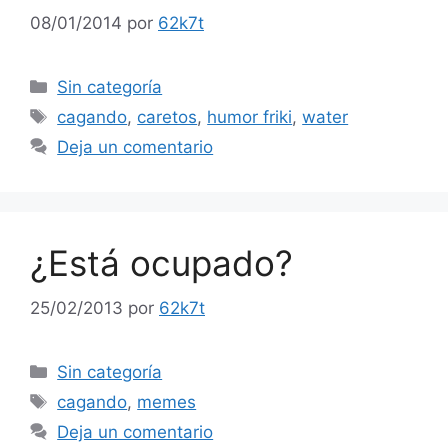
08/01/2014
por
62k7t
Categorías
Sin categoría
Etiquetas
cagando
,
caretos
,
humor friki
,
water
Deja un comentario
¿Está ocupado?
25/02/2013
por
62k7t
Categorías
Sin categoría
Etiquetas
cagando
,
memes
Deja un comentario