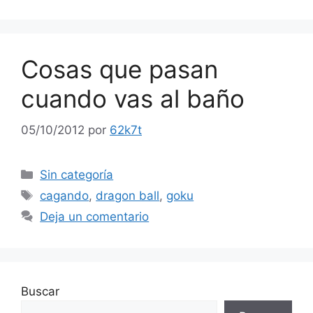
Cosas que pasan
cuando vas al baño
05/10/2012
por
62k7t
Categorías
Sin categoría
Etiquetas
cagando
,
dragon ball
,
goku
Deja un comentario
Buscar