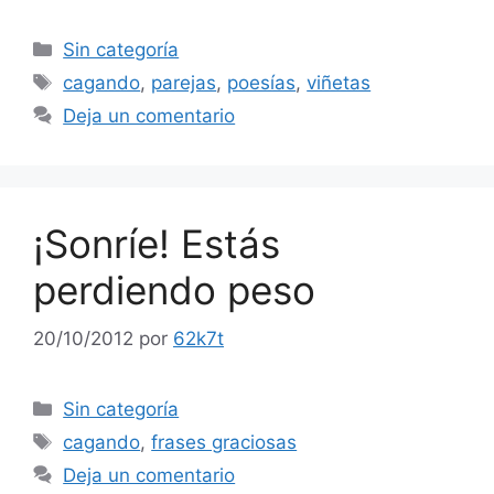
Categorías
Sin categoría
Etiquetas
cagando
,
parejas
,
poesías
,
viñetas
Deja un comentario
¡Sonríe! Estás
perdiendo peso
20/10/2012
por
62k7t
Categorías
Sin categoría
Etiquetas
cagando
,
frases graciosas
Deja un comentario