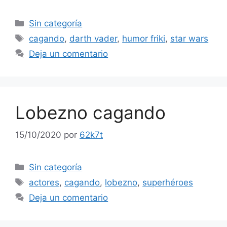
Categorías
Sin categoría
Etiquetas
cagando
,
darth vader
,
humor friki
,
star wars
Deja un comentario
Lobezno cagando
15/10/2020
por
62k7t
Categorías
Sin categoría
Etiquetas
actores
,
cagando
,
lobezno
,
superhéroes
Deja un comentario