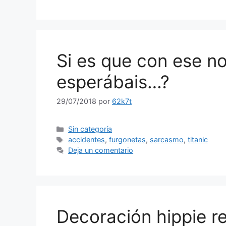
Si es que con ese n
esperábais…?
29/07/2018
por
62k7t
Categorías
Sin categoría
Etiquetas
accidentes
,
furgonetas
,
sarcasmo
,
titanic
Deja un comentario
Decoración hippie re