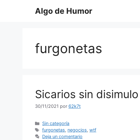
Saltar
Algo de Humor
al
contenido
furgonetas
Sicarios sin disimulo
30/11/2021
por
62k7t
Categorías
Sin categoría
Etiquetas
furgonetas
,
negocios
,
wtf
Deja un comentario