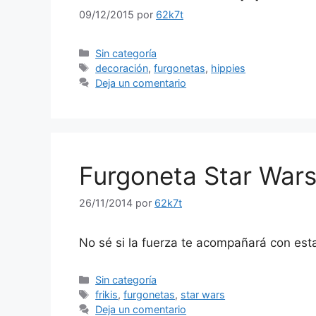
09/12/2015
por
62k7t
Categorías
Sin categoría
Etiquetas
decoración
,
furgonetas
,
hippies
Deja un comentario
Furgoneta Star War
26/11/2014
por
62k7t
No sé si la fuerza te acompañará con esta
Categorías
Sin categoría
Etiquetas
frikis
,
furgonetas
,
star wars
Deja un comentario