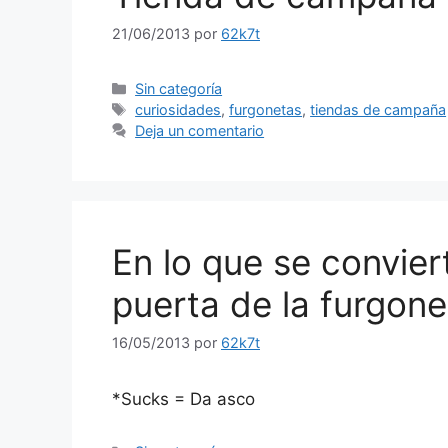
21/06/2013
por
62k7t
Categorías
Sin categoría
Etiquetas
curiosidades
,
furgonetas
,
tiendas de campaña
Deja un comentario
En lo que se convie
puerta de la furgone
16/05/2013
por
62k7t
*Sucks = Da asco