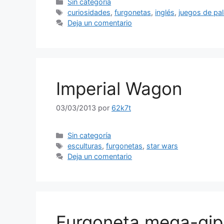
Categorías
Sin categoría
Etiquetas
curiosidades
,
furgonetas
,
inglés
,
juegos de pa
Deja un comentario
Imperial Wagon
03/03/2013
por
62k7t
Categorías
Sin categoría
Etiquetas
esculturas
,
furgonetas
,
star wars
Deja un comentario
Furgoneta mega-gip