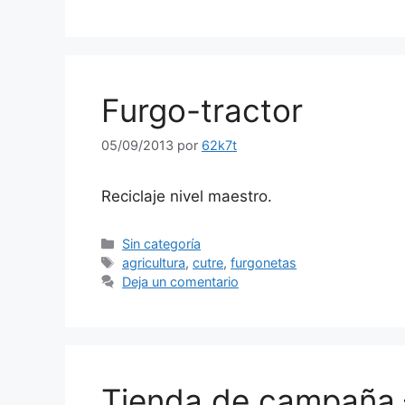
Furgo-tractor
05/09/2013
por
62k7t
Reciclaje nivel maestro.
Categorías
Sin categoría
Etiquetas
agricultura
,
cutre
,
furgonetas
Deja un comentario
Tienda de campaña 