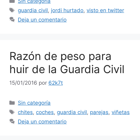
Sin categoría
Etiquetas
guardia civil
,
jordi hurtado
,
visto en twitter
Deja un comentario
Razón de peso para
huir de la Guardia Civil
15/01/2016
por
62k7t
Categorías
Sin categoría
Etiquetas
chites
,
coches
,
guardia civil
,
parejas
,
viñetas
Deja un comentario