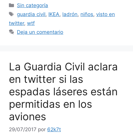
Categorías
Sin categoría
Etiquetas
guardia civil
,
IKEA
,
ladrón
,
niños
,
visto en
twitter
,
wtf
Deja un comentario
La Guardia Civil aclara
en twitter si las
espadas láseres están
permitidas en los
aviones
29/07/2017
por
62k7t