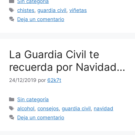
Sin categoría
Etiquetas
chistes
,
guardia civil
,
viñetas
Deja un comentario
La Guardia Civil te
recuerda por Navidad…
24/12/2019
por
62k7t
Categorías
Sin categoría
Etiquetas
alcohol
,
consejos
,
guardia civil
,
navidad
Deja un comentario