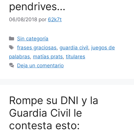
pendrives…
06/08/2018
por
62k7t
Categorías
Sin categoría
Etiquetas
frases graciosas
,
guardia civil
,
juegos de
palabras
,
matías prats
,
titulares
Deja un comentario
Rompe su DNI y la
Guardia Civil le
contesta esto: