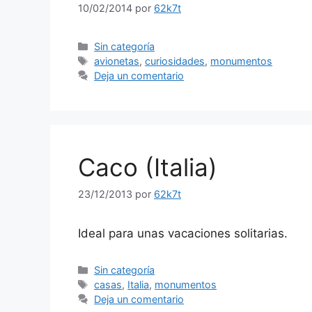
10/02/2014
por
62k7t
Categorías
Sin categoría
Etiquetas
avionetas
,
curiosidades
,
monumentos
Deja un comentario
Caco (Italia)
23/12/2013
por
62k7t
Ideal para unas vacaciones solitarias.
Categorías
Sin categoría
Etiquetas
casas
,
Italia
,
monumentos
Deja un comentario