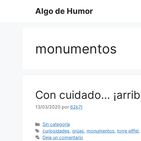
Saltar
Algo de Humor
al
contenido
monumentos
Con cuidado… ¡arrib
13/03/2020
por
62k7t
Categorías
Sin categoría
Etiquetas
curiosidades
,
grúas
,
monumentos
,
torre eiffel
Deja un comentario