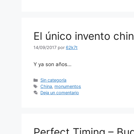
El único invento chi
14/09/2017
por
62k7t
Y ya son años…
Categorías
Sin categoría
Etiquetas
China
,
monumentos
Deja un comentario
Perfect Timing – Bu