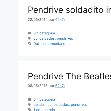
Pendrive soldadito i
22/05/2014
por
62k7t
Categorías
Sin categoría
Etiquetas
curiosidades
,
pendrives
Deja un comentario
Pendrive The Beatle
08/05/2013
por
62k7t
Categorías
Sin categoría
Etiquetas
beatles
,
curiosidades
,
pendrives
1 comentario