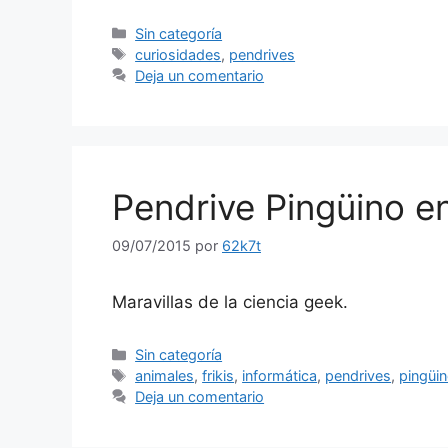
Categorías
Sin categoría
Etiquetas
curiosidades
,
pendrives
Deja un comentario
Pendrive Pingüino en
09/07/2015
por
62k7t
Maravillas de la ciencia geek.
Categorías
Sin categoría
Etiquetas
animales
,
frikis
,
informática
,
pendrives
,
pingüi
Deja un comentario