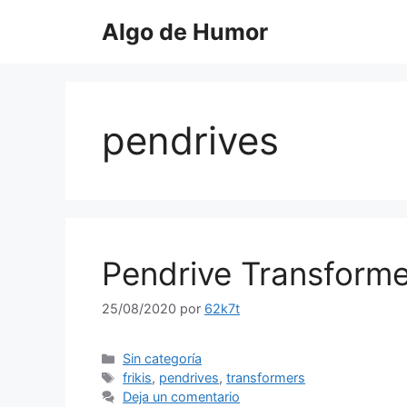
Saltar
Algo de Humor
al
contenido
pendrives
Pendrive Transforme
25/08/2020
por
62k7t
Categorías
Sin categoría
Etiquetas
frikis
,
pendrives
,
transformers
Deja un comentario