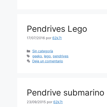
Pendrives Lego
17/07/2016
por
62k7t
Categorías
Sin categoría
Etiquetas
geeks
,
lego
,
pendrives
Deja un comentario
Pendrive submarino
23/09/2015
por
62k7t