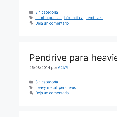
Categorías
Sin categoría
Etiquetas
hamburguesas
,
informática
,
pendrives
Deja un comentario
Pendrive para heavi
26/08/2014
por
62k7t
Categorías
Sin categoría
Etiquetas
heavy metal
,
pendrives
Deja un comentario