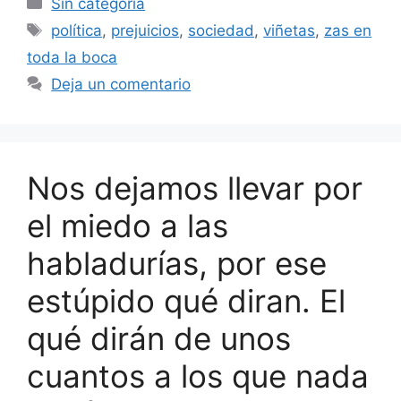
Sin categoría
Etiquetas
política
,
prejuicios
,
sociedad
,
viñetas
,
zas en
toda la boca
Deja un comentario
Nos dejamos llevar por
el miedo a las
habladurías, por ese
estúpido qué diran. El
qué dirán de unos
cuantos a los que nada