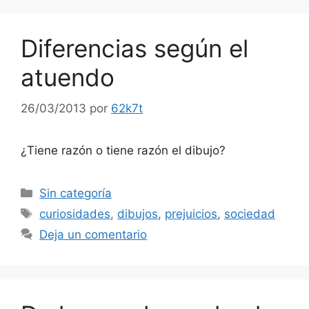
Diferencias según el
atuendo
26/03/2013
por
62k7t
¿Tiene razón o tiene razón el dibujo?
Categorías
Sin categoría
Etiquetas
curiosidades
,
dibujos
,
prejuicios
,
sociedad
Deja un comentario