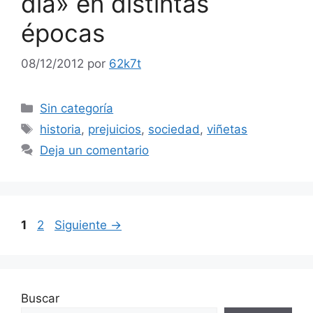
día» en distintas
épocas
08/12/2012
por
62k7t
Categorías
Sin categoría
Etiquetas
historia
,
prejuicios
,
sociedad
,
viñetas
Deja un comentario
Página
Página
1
2
Siguiente
→
Buscar