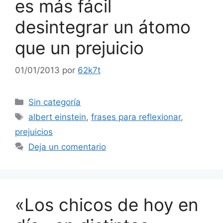
es más fácil
desintegrar un átomo
que un prejuicio
01/01/2013
por
62k7t
Categorías
Sin categoría
Etiquetas
albert einstein
,
frases para reflexionar
,
prejuicios
Deja un comentario
«Los chicos de hoy en