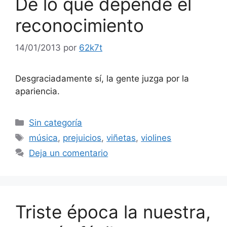
De lo que depende el
reconocimiento
14/01/2013
por
62k7t
Desgraciadamente sí, la gente juzga por la
apariencia.
Categorías
Sin categoría
Etiquetas
música
,
prejuicios
,
viñetas
,
violines
Deja un comentario
Triste época la nuestra,