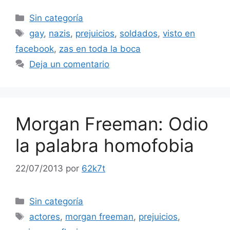
Categorías
Sin categoría
Etiquetas
gay
,
nazis
,
prejuicios
,
soldados
,
visto en
facebook
,
zas en toda la boca
Deja un comentario
Morgan Freeman: Odio
la palabra homofobia
22/07/2013
por
62k7t
Categorías
Sin categoría
Etiquetas
actores
,
morgan freeman
,
prejuicios
,