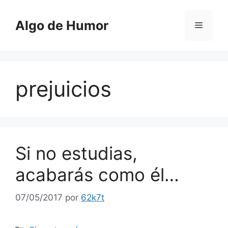
Saltar
al
Algo de Humor
Menú
contenido
prejuicios
Si no estudias,
acabarás como él…
07/05/2017
por
62k7t
Categorías