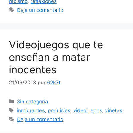
racismo
,
reflexiones
Deja un comentario
Videojuegos que te
enseñan a matar
inocentes
21/06/2013
por
62k7t
Categorías
Sin categoría
Etiquetas
inmigrantes
,
prejuicios
,
videojuegos
,
viñetas
Deja un comentario