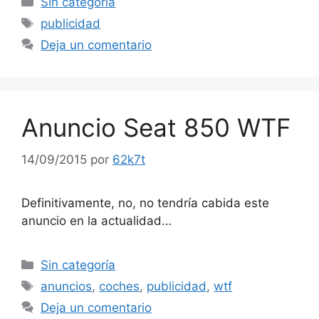
Sin categoría
Etiquetas
publicidad
Deja un comentario
Anuncio Seat 850 WTF
14/09/2015
por
62k7t
Definitivamente, no, no tendría cabida este
anuncio en la actualidad…
Categorías
Sin categoría
Etiquetas
anuncios
,
coches
,
publicidad
,
wtf
Deja un comentario