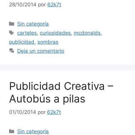
28/10/2014
por
62k7t
Categorías
Sin categoría
Etiquetas
carteles
,
curiosidades
,
mcdonalds
,
publicidad
,
sombras
Deja un comentario
Publicidad Creativa –
Autobús a pilas
01/10/2014
por
62k7t
Categorías
Sin categoría