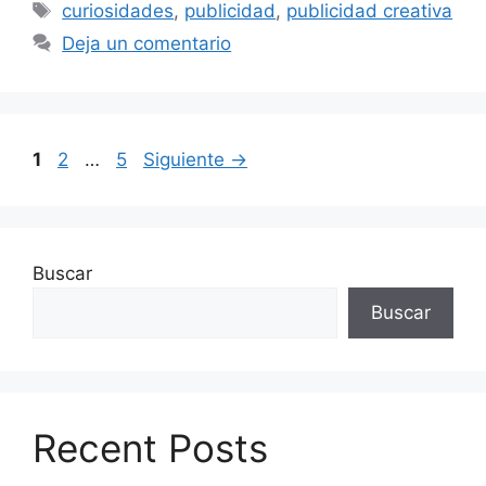
Etiquetas
curiosidades
,
publicidad
,
publicidad creativa
Deja un comentario
Página
Página
Página
1
2
…
5
Siguiente
→
Buscar
Buscar
Recent Posts