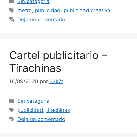
Sin categoría
Etiquetas
metro
,
publicidad
,
publicidad creativa
Deja un comentario
Cartel publicitario –
Tirachinas
16/09/2020
por
62k7t
Categorías
Sin categoría
Etiquetas
publicidad
,
tirachinas
Deja un comentario