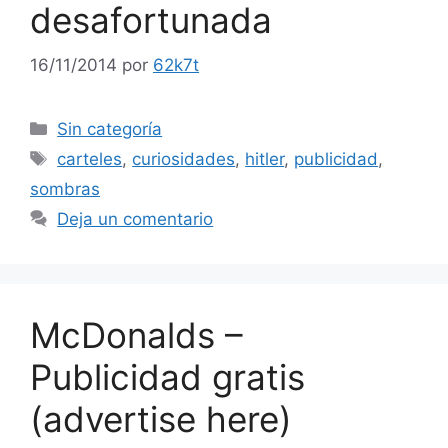
desafortunada
16/11/2014
por
62k7t
Categorías
Sin categoría
Etiquetas
carteles
,
curiosidades
,
hitler
,
publicidad
,
sombras
Deja un comentario
McDonalds –
Publicidad gratis
(advertise here)