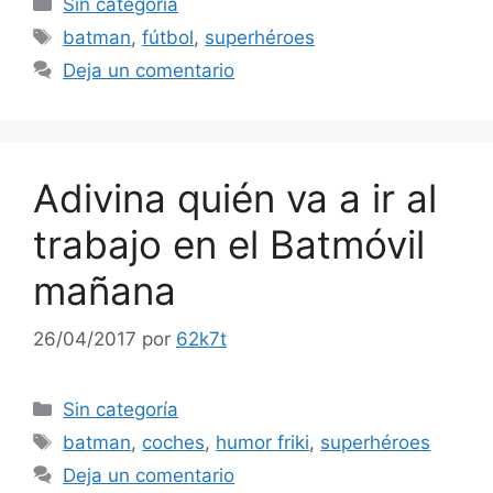
Sin categoría
Etiquetas
batman
,
fútbol
,
superhéroes
Deja un comentario
Adivina quién va a ir al
trabajo en el Batmóvil
mañana
26/04/2017
por
62k7t
Categorías
Sin categoría
Etiquetas
batman
,
coches
,
humor friki
,
superhéroes
Deja un comentario