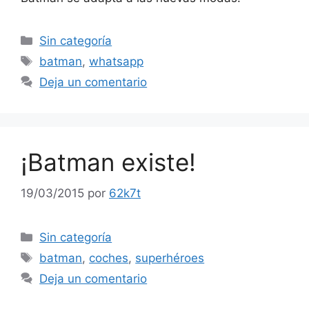
Categorías
Sin categoría
Etiquetas
batman
,
whatsapp
Deja un comentario
¡Batman existe!
19/03/2015
por
62k7t
Categorías
Sin categoría
Etiquetas
batman
,
coches
,
superhéroes
Deja un comentario