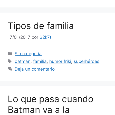
Tipos de familia
17/01/2017
por
62k7t
Categorías
Sin categoría
Etiquetas
batman
,
familia
,
humor friki
,
superhéroes
Deja un comentario
Lo que pasa cuando
Batman va a la