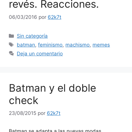
revés. Reacciones.
06/03/2016
por
62k7t
Categorías
Sin categoría
Etiquetas
batman
,
feminismo
,
machismo
,
memes
Deja un comentario
Batman y el doble
check
23/08/2015
por
62k7t
Batman se adapta a las nuevas modas.