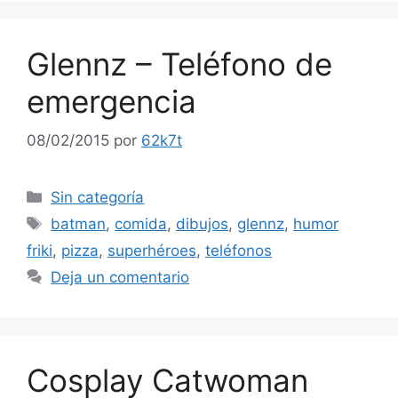
Glennz – Teléfono de
emergencia
08/02/2015
por
62k7t
Categorías
Sin categoría
Etiquetas
batman
,
comida
,
dibujos
,
glennz
,
humor
friki
,
pizza
,
superhéroes
,
teléfonos
Deja un comentario
Cosplay Catwoman