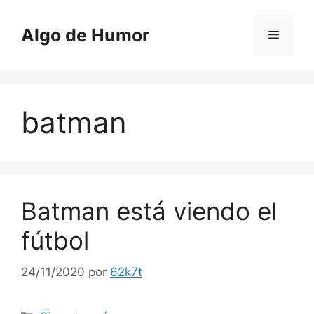
Saltar
al
Algo de Humor
Menú
contenido
batman
Batman está viendo el
fútbol
24/11/2020
por
62k7t
Categorías