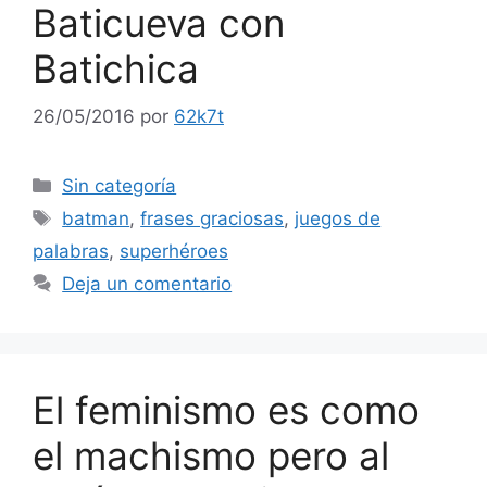
Baticueva con
Batichica
26/05/2016
por
62k7t
Categorías
Sin categoría
Etiquetas
batman
,
frases graciosas
,
juegos de
palabras
,
superhéroes
Deja un comentario
El feminismo es como
el machismo pero al