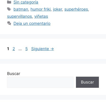
Categorías
Sin categoría
Etiquetas
batman
,
humor friki
,
joker
,
superhéroes
,
supervillanos
,
viñetas
Deja un comentario
Página
Página
Página
1
2
…
5
Siguiente
→
Buscar
Buscar